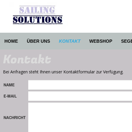
HOME
ÜBER UNS
KONTAKT
WEBSHOP
SEG
Kontakt
Bei Anfragen steht Ihnen unser Kontaktformular zur Verfügung.
NAME
E-MAIL
NACHRICHT