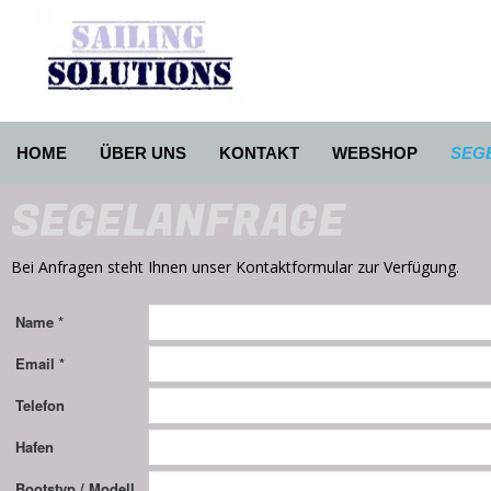
HOME
ÜBER UNS
KONTAKT
WEBSHOP
SEG
SEGELANFRAGE
Bei Anfragen steht Ihnen unser Kontaktformular zur Verfügung.
Name *
Email *
Telefon
Hafen
Bootstyp / Modell