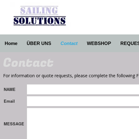
Home
ÜBER UNS
Contact
WEBSHOP
REQUE
Contact
For information or quote requests, please complete the following 
NAME
Email
MESSAGE